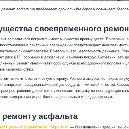
 ремонт асфальта продлевает срок службы дорог и повышает безопа
ущества своевременного ремон
онт асфальтного покрытия имеет множество преимуществ. Во-первых, э
 восстановление локальных повреждений предотвращает необходимость
начительно снижает затраты. Во-вторых, это безопасность движения. Ров
ет риск ДТП, особенно в дождливую и зимнюю погоду. В-третьих, это до
лненный ремонт увеличивает срок службы всего дорожного полотна и у
ые характеристики.
стоит отметить эстетическую сторону. Ровное и аккуратное покрытие у
ов и парковок, создавая комфортную среду для жителей и гостей. Свое
 распространение дефектов и уменьшают нагрузку на последующие кап
елает содержание дорог более рациональным и предсказуемым.
 ремонту асфальта
уется ремонт асфальтного покрытия?
— При появлении трещин, выбоин