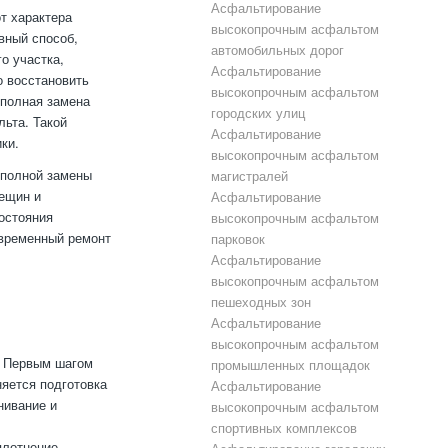
Асфальтирование
т характера
высокопрочным асфальтом
вный способ,
автомобильных дорог
о участка,
Асфальтирование
о восстановить
высокопрочным асфальтом
 полная замена
городских улиц
ьта. Такой
Асфальтирование
ки.
высокопрочным асфальтом
 полной замены
магистралей
рещин и
Асфальтирование
остояния
высокопрочным асфальтом
евременный ремонт
парковок
.
Асфальтирование
высокопрочным асфальтом
пешеходных зон
Асфальтирование
высокопрочным асфальтом
. Первым шагом
промышленных площадок
яется подготовка
Асфальтирование
нивание и
высокопрочным асфальтом
спортивных комплексов
плотнение