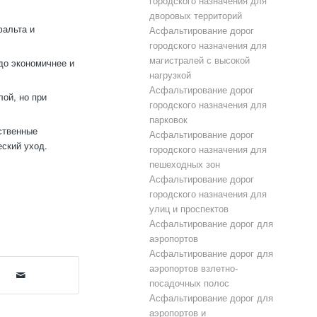
городского назначения для
дворовых территорий
фальта и
Асфальтирование дорог
городского назначения для
магистралей с высокой
до экономичнее и
нагрузкой
Асфальтирование дорог
ой, но при
городского назначения для
парковок
ственные
Асфальтирование дорог
ский уход.
городского назначения для
пешеходных зон
Асфальтирование дорог
городского назначения для
улиц и проспектов
Асфальтирование дорог для
аэропортов
Асфальтирование дорог для
аэропортов взлетно-
посадочных полос
Асфальтирование дорог для
аэропортов и