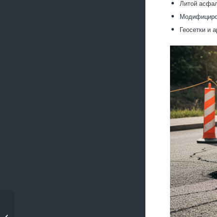
Литой асфал
Модифициро
Геосетки и 
Асфальтирование
придомовой