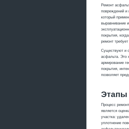
Ремонт асфальт
повреждений и 
который примен
выравнивание и
эксплуатационн
покрытия, когд
ремонт требует
Существуют и с
асфальта. Это 
армирование ге
покрытия, инте
позволяет пред
Этапы 
Процесс ремонт
является оценк
участка: удале
уплотнение пов
асфальтоуклад