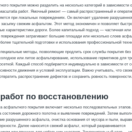
ного покрытия можно разделить на несколько категорий в зависимости о
масштаба работ. Ямочный ремонт — самый распространенный и операти
яется при локальных повреждениях. Он включает удаление разрушенног
 засыпку свежим асфальтом. Этот метод экономичен и позволяет быстр
ые характеристики дороги. Более капитальный подход — частичная или
а повреждения затрагивают большие площади или несколько слоев асфал
 более тщательной подготовки и использования профессиональной техни
пециальные методы, позволяющие продлить срок службы покрытия без
холодное или литое асфальтирование, использование герметиков для т
осеткой. Каждый способ подбирается индивидуально в зависимости от с
нсивности движения и условий эксплуатации. Важно учитывать, что сво
отвратить распространение дефектов и сохранить ровность поверхности
работ по восстановлению
а асфальтного покрытия включает несколько последовательных этапов
а состояния дорожного полотна и выявление повреждений. Затем выполн
ние разрушенного асфальта, очистка основания от мусора и пыли, вырав
ерхности. Далее наносится свежий асфальт, который разравнивается
чиком или вручную для небольших участков. Заключительный этап — у