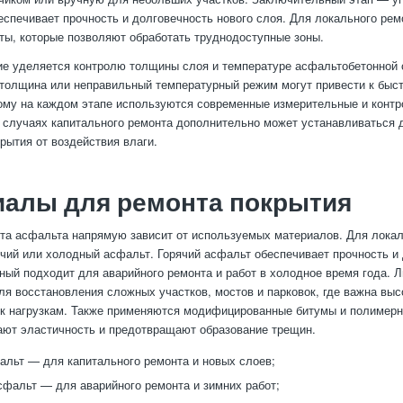
беспечивает прочность и долговечность нового слоя. Для локального ре
ты, которые позволяют обработать труднодоступные зоны.
е уделяется контролю толщины слоя и температуре асфальтобетонной 
толщина или неправильный температурный режим могут привести к быс
ому на каждом этапе используются современные измерительные и конт
 случаях капитального ремонта дополнительно может устанавливаться
рытия от воздействия влаги.
иалы для ремонта покрытия
та асфальта напрямую зависит от используемых материалов. Для локал
чий или холодный асфальт. Горячий асфальт обеспечивает прочность и 
дный подходит для аварийного ремонта и работ в холодное время года. 
ля восстановления сложных участков, мостов и парковок, где важна выс
 к нагрузкам. Также применяются модифицированные битумы и полимерн
ют эластичность и предотвращают образование трещин.
альт — для капитального ремонта и новых слоев;
фальт — для аварийного ремонта и зимних работ;