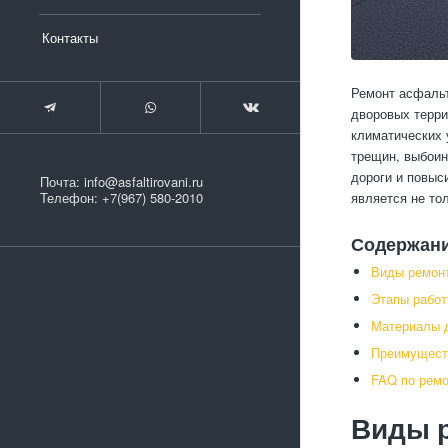
Контакты
Ремонт асфальт
дворовых терри
климатических 
трещин, выбоин
дороги и повыс
Почта:
info@asfaltirovani.ru
является не то
Телефон:
+7(967) 580-2010
Содержан
Виды ремон
Этапы работ
Материалы д
Преимущест
FAQ по ремо
Виды 