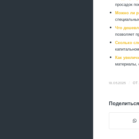
просадок по
Можно ли р
специальных
Что дешевл
позволяет п
Сколько сл
капитальном
Как увелич
материалы, 
/
18.05.2025
ОТ
Поделиться