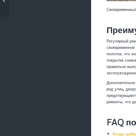
территории
Своевременный
Преим
Регулярный рем
своевременное
полотна, что з
покрытие снижа
правильно выпо
эксплуатационн
Дополнительно 
вид улиц, двор
предотвращают
ремонты, что д
FAQ по
Когда треб