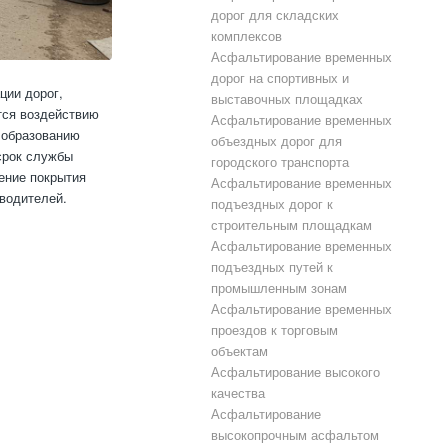
дорог для складских
комплексов
Асфальтирование временных
дорог на спортивных и
ции дорог,
выставочных площадках
тся воздействию
Асфальтирование временных
к образованию
объездных дорог для
срок службы
городского транспорта
ение покрытия
Асфальтирование временных
водителей.
подъездных дорог к
строительным площадкам
Асфальтирование временных
подъездных путей к
промышленным зонам
Асфальтирование временных
проездов к торговым
объектам
Асфальтирование высокого
качества
Асфальтирование
высокопрочным асфальтом