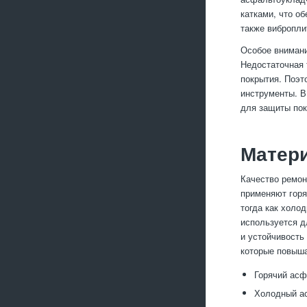
катками, что о
также вибропли
Особое внимани
Недостаточная 
покрытия. Поэт
инструменты. В
для защиты пок
Матер
Качество ремон
применяют горя
тогда как холо
используется д
и устойчивость
которые повыша
Горячий асф
Холодный ас