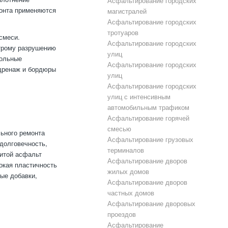
Асфальтирование городских
монта применяются
магистралей
Асфальтирование городских
тротуаров
смеси.
Асфальтирование городских
трому разрушению
улиц
рольные
Асфальтирование городских
 дренаж и бордюры
улиц
Асфальтирование городских
улиц с интенсивным
автомобильным трафиком
Асфальтирование горячей
смесью
ьного ремонта
Асфальтирование грузовых
долговечность,
терминалов
Литой асфальт
Асфальтирование дворов
окая пластичность
жилых домов
ые добавки,
Асфальтирование дворов
частных домов
Асфальтирование дворовых
проездов
Асфальтирование