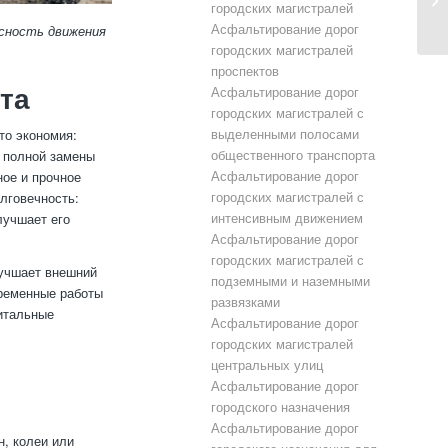
городских магистралей
Асфальтирование дорог
сность движения
городских магистралей
проспектов
та
Асфальтирование дорог
городских магистралей с
выделенными полосами
то экономия:
общественного транспорта
 полной замены
Асфальтирование дорог
ное и прочное
городских магистралей с
лговечность:
интенсивным движением
лучшает его
Асфальтирование дорог
городских магистралей с
лучшает внешний
подземными и наземными
временные работы
развязками
итальные
Асфальтирование дорог
городских магистралей
центральных улиц
Асфальтирование дорог
городского назначения
Асфальтирование дорог
, колеи или