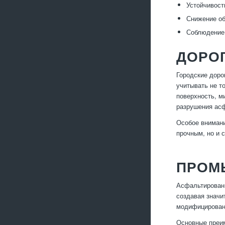
Устойчивост
Снижение об
Соблюдение 
ДОРОГ
Городские доро
учитывать не т
поверхность, 
разрушения асф
Особое внимани
прочным, но и 
ПРОМ
Асфальтировани
создавая значи
модифицирован
Основные преи