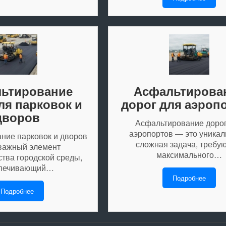
ьтирование
Асфальтирова
ля парковок и
дорог для аэроп
дворов
Асфальтирование дорог
аэропортов — это уникал
ние парковок и дворов
сложная задача, требу
важный элемент
максимального…
ства городской среды,
печивающий…
Подробнее
Подробнее