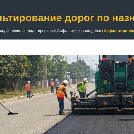
ьтирование дорог по наз
аправления асфальтирования
>
Асфальтирование дорог
>
Асфальтирован