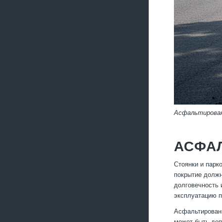
Асфальтирован
АСФА
Стоянки и парк
покрытие должн
долговечность 
эксплуатацию п
Асфальтировани
может быть до