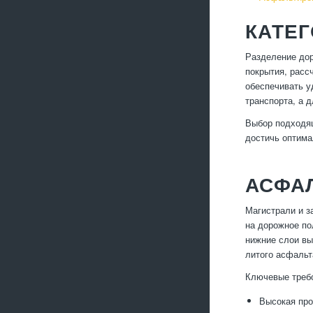
КАТЕГ
Разделение дор
покрытия, расс
обеспечивать у
транспорта, а 
Выбор подходящ
достичь оптима
АСФАЛ
Магистрали и з
на дорожное по
нижние слои вы
литого асфальт
Ключевые требо
Высокая про