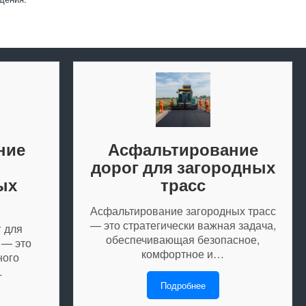
ние
Асфальтирование
дорог для загородных
ых
трасс
Асфальтирование загородных трасс
— это стратегически важная задача,
 для
обеспечивающая безопасное,
 — это
комфортное и…
ного
…
Подробнее