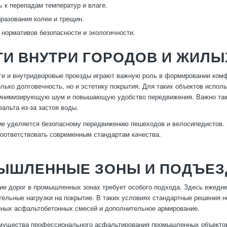
ь к перепадам температур и влаге.
разования колеи и трещин.
нормативов безопасности и экологичности.
И ВНУТРИ ГОРОДОВ И ЖИЛЫ
ги и внутридворовые проезды играют важную роль в формировании ком
олько долговечность, но и эстетику покрытия. Для таких объектов исп
минимизирующую шум и повышающую удобство передвижения. Важно такж
альта из-за застоя воды.
е уделяется безопасному передвижению пешеходов и велосипедистов. 
соответствовать современным стандартам качества.
ЫШЛЕННЫЕ ЗОНЫ И ПОДЪЕЗ
е дорог в промышленных зонах требует особого подхода. Здесь ежедне
тельные нагрузки на покрытие. В таких условиях стандартные решения
ных асфальтобетонных смесей и дополнительное армирование.
мущества профессионального асфальтирования промышленных объекто