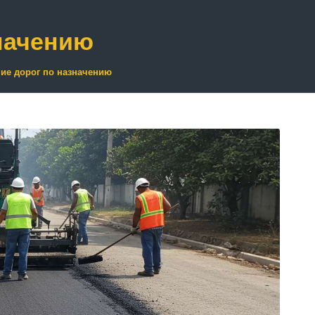
начению
ие дорог по назначению