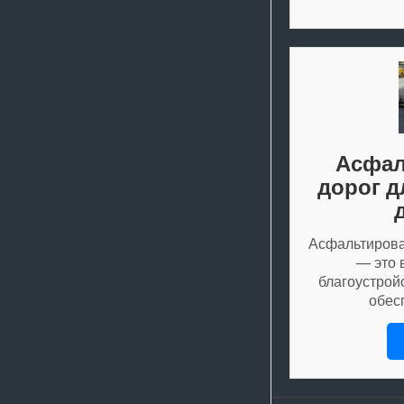
Асфал
дорог д
Асфальтирова
— это 
благоустрой
обес