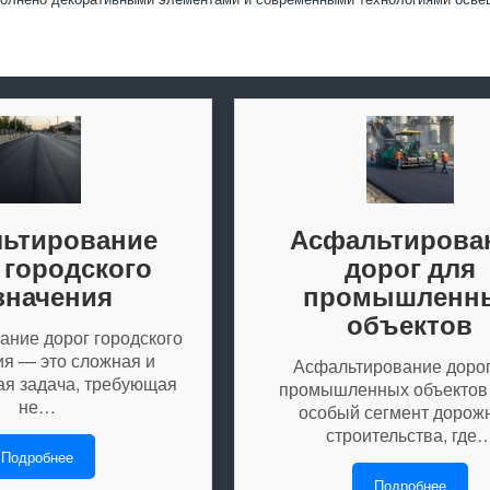
ьтирование
Асфальтирова
 городского
дорог для
значения
промышленн
объектов
ание дорог городского
ия — это сложная и
Асфальтирование дорог
ая задача, требующая
промышленных объектов
не…
особый сегмент дорож
строительства, где
Подробнее
Подробнее