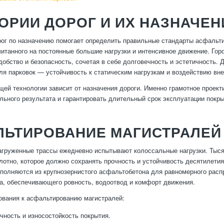
ОРИИ ДОРОГ И ИХ НАЗНАЧЕН
ог по назначению помогает определить правильные стандарты асфальт
читанного на постоянные большие нагрузки и интенсивное движение. Го
добство и безопасность, сочетая в себе долговечность и эстетичность.
для парковок — устойчивость к статическим нагрузкам и воздействию вн
ей технологии зависит от назначения дороги. Именно грамотное проек
льного результата и гарантировать длительный срок эксплуатации покры
ЬТИРОВАНИЕ МАГИСТРАЛЕЙ 
агруженные трассы ежедневно испытывают колоссальные нагрузки. Тыся
лотно, которое должно сохранять прочность и устойчивость десятилетия
полняются из крупнозернистого асфальтобетона для равномерного распр
а, обеспечивающего ровность, водоотвод и комфорт движения.
вания к асфальтированию магистралей:
чность и износостойкость покрытия.