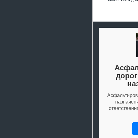
Асфал
дорог
на
Асфальтиров
назначен
ответственн