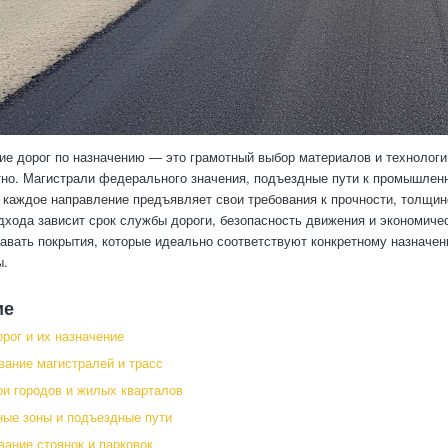
е дорог по назначению — это грамотный выбор материалов и технологий
но. Магистрали федерального значения, подъездные пути к промышлен
каждое направление предъявляет свои требования к прочности, толщине
дхода зависит срок службы дороги, безопасность движения и экономич
авать покрытия, которые идеально соответствуют конкретному назначе
ы.
ие
орог и их назначение
ание магистралей и трасс
ри городов и жилых кварталов
ые зоны и подъездные пути
ание стоянок и парковок