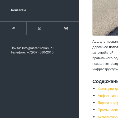
Контакты
Асфальтировани
дорожное полот
Почта:
info@asfaltirovani.ru
Телефон:
+7(967) 580-2010
автомобилей — 
правильного по
позволяют созд
инфраструктур
Содержан
Категории д
Асфальтиров
Дороги внут
Промышленн
Асфальтиров