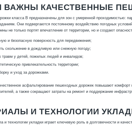
М ВАЖНЫ КАЧЕСТВЕННЫЕ П
ожки класса В предназначены для зон с умеренной проходимостью: пар
даниям. Они подвергаются постоянному воздействию погодных условий 
ины не только портят впечатление от территории, но и создают опасно
ную и безопасную поверхность для передвижения;
ть скольжение в дождливую или снежную погоду;
к травм у детей, пожилых людей и инвалидов;
тетическую привлекательность территории;
борку и уход за дорожками.
ачественное асфальтирование пешеходных дорожек повышают комфорт 
жителей, а также сокращают затраты на ремонт и поддержание инфрастр
РИАЛЫ И ТЕХНОЛОГИИ УКЛАД
а и технологии укладки играет ключевую роль в долговечности и каче