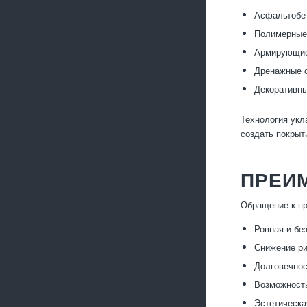
Асфальтобет
Полимерные 
Армирующие 
Дренажные с
Декоративны
Технология укл
создать покрыт
ПРЕИ
Обращение к п
Ровная и бе
Снижение ри
Долговечнос
Возможность
Эстетическа