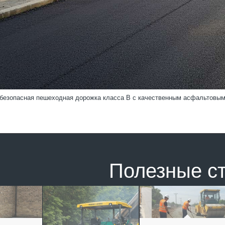
 безопасная пешеходная дорожка класса В с качественным асфальтовы
Полезные с