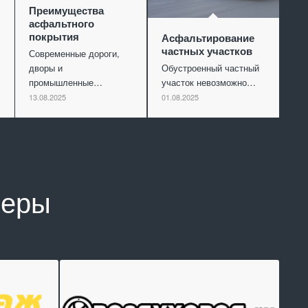
Преимущества
асфальтного
покрытия
Асфальтирование
частных участков
Современные дороги,
дворы и
Обустроенный частный
промышленные…
участок невозможно…
13.08.2025
01.08.2025
неры