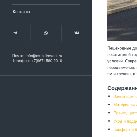
Контакты
Пешеходные дор
посетителей то
Почта:
info@asfaltirovani.ru
Телефон:
+7(967) 580-2010
условий. Совре
передвижение, 
ям и трещин, а
Содержан
Зачем важн
Материалы и
Преимущест
Уход и подд
Комфорт и б