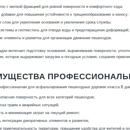
он с мелкой фракцией для ровной поверхности и комфортного хода;
добавки для повышения устойчивости к трещинообразованию и износу;
слои для укрепления основания и увеличения срока службы;
истемы и геотекстиль для отвода воды и предотвращения деформаций;
е элементы и разметка для организации движения пешеходов.
адки включает подготовку основания, выравнивание поверхности, уплот
ие, которое выдерживает нагрузки и погодные условия, сохраняя привле
МУЩЕСТВА ПРОФЕССИОНАЛЬ
рофессионалам для асфальтирования пешеходных дорожек класса В да
зопасная поверхность для всех категорий пешеходов;
ска травм и аварийных ситуаций;
ть и минимизация затрат на текущий ремонт;
 интеграции декоративных элементов и разметки;
я привлекательность территории, повышение удобства для жителей и по