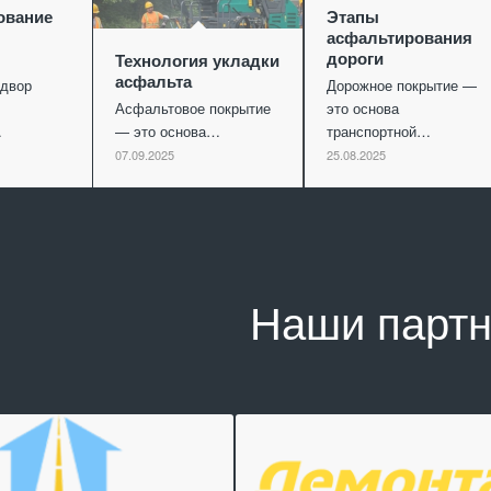
ование
Этапы
асфальтирования
дороги
Технология укладки
асфальта
двор
Дорожное покрытие —
Асфальтовое покрытие
это основа
…
— это основа…
транспортной…
07.09.2025
25.08.2025
Наши парт