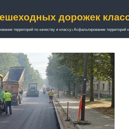
ешеходных дорожек класс
ование территорий по качеству и классу
>
Асфальтирование территорий 