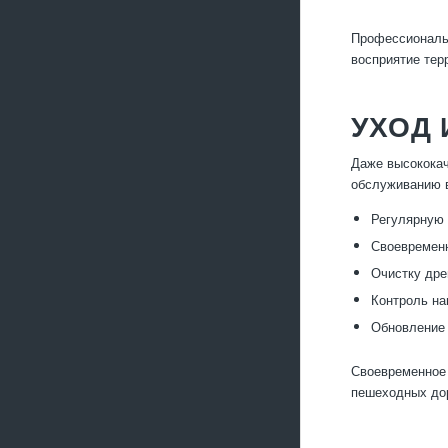
Профессиональн
восприятие тер
УХОД 
Даже высококач
обслуживанию 
Регулярную 
Своевременн
Очистку дре
Контроль на
Обновление 
Своевременное 
пешеходных до