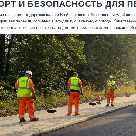
ОРТ И БЕЗОПАСНОСТЬ ДЛЯ 
е пешеходных дорожек класса В обеспечивает безопасное и удобное пр
вращает падения, особенно в дождливую и снежную погоду. Качественн
тное и эстетичное пространство для жителей, посетителей парков и об