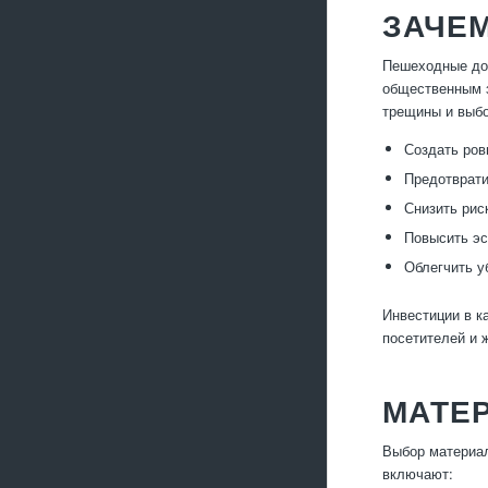
ЗАЧЕ
Пешеходные дор
общественным з
трещины и выбо
Создать ров
Предотврати
Снизить рис
Повысить эс
Облегчить у
Инвестиции в к
посетителей и 
МАТЕ
Выбор материал
включают: