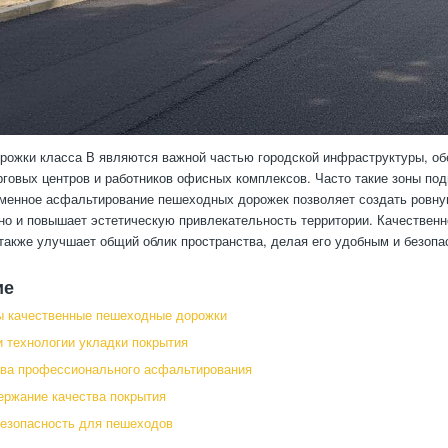
ожки класса В являются важной частью городской инфраструктуры, об
рговых центров и работников офисных комплексов. Часто такие зоны по
менное асфальтирование пешеходных дорожек позволяет создать ровную
но и повышает эстетическую привлекательность территории. Качественн
 также улучшает общий облик пространства, делая его удобным и безоп
ие
ы качественные пешеходные дорожки
 технологии укладки покрытия
ва профессионального асфальтирования
ержание качества покрытия
езопасность для пешеходов