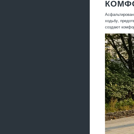
КОМФ
Асфальтировани
ходьбу, предот
создают комфор