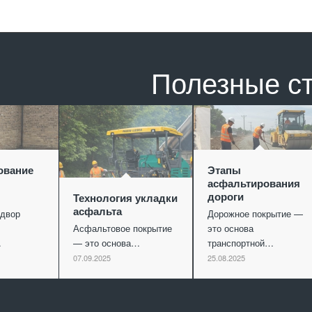
Полезные с
ование
Этапы
асфальтирования
дороги
Технология укладки
асфальта
двор
Дорожное покрытие —
Асфальтовое покрытие
это основа
…
— это основа…
транспортной…
07.09.2025
25.08.2025