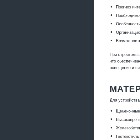
Прогноз инт
Необходимос
Особенности
Организацию
Возможность
При строительс
что обеспечива
освещение и си
МАТЕ
Для устройства
Щебеночные 
Высокопроч
Железобетон
Геотекстиль