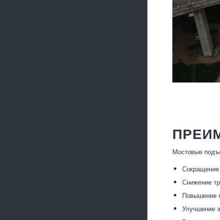
ПРЕИ
Мостовые подъе
Сокращение 
Снижение тр
Повышение б
Улучшение э