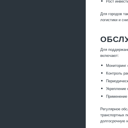
Рост инвест
Для городов та
логистики и сн
ОБСЛ
Для поддержани
включают:
Мониторинг 
Контроль ра
Периодическ
Укрепление 
Применение 
Регулярное обс
транспортных п
долгосрочную н