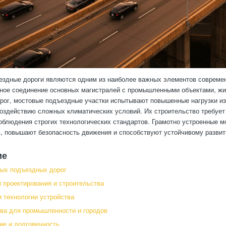
здные дороги являются одним из наиболее важных элементов современ
ное соединение основных магистралей с промышленными объектами, жи
рог, мостовые подъездные участки испытывают повышенные нагрузки из-
оздействию сложных климатических условий. Их строительство требует
облюдения строгих технологических стандартов. Грамотно устроенные 
в, повышают безопасность движения и способствуют устойчивому развит
ие
ых подъездных дорог
 проектирования и строительства
 технологии устройства
ва для промышленности и городов
е и долговечность