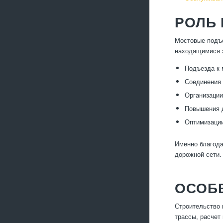
РОЛЬ
Мостовые подъ
находящимися з
Подъезда к 
Соединения 
Организации
Повышения 
Оптимизации
Именно благода
дорожной сети.
ОСОБ
Строительство 
трассы, расчет