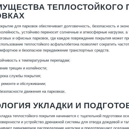
МУЩЕСТВА ТЕПЛОСТОЙКОГО 
ОВКАХ
окрытие для парковок обеспечивает долговечность, безопасность и экон
олейность, устойчиво переносит солнечные и атмосферные нагрузки, а
рговых и офисных парковок, где каждое повреждение покрытия может пр
спользование теплостойкого асфальтобетона позволяет сократить часто
омфортное и безопасное передвижение транспортных средств.
ойчивость к температурным перепадам;
ние трещин и колейности;
рока службы покрытия;
 ремонте и обслуживании;
езопасности движения на парковках.
ЛОГИЯ УКЛАДКИ И ПОДГОТО
кладка теплостойкого покрытия начинается с тщательной подготовки осн
оверхности и устройство дренажной системы для отвода дождевой и та
чивают равномерное распределение нагрузки и предотвращают оседание 