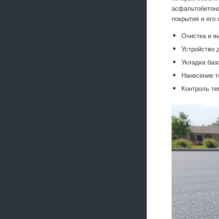
асфальтобетона
покрытия и его
Очистка и в
Устройство 
Укладка баз
Нанесение т
Контроль те