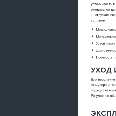
устойчивость к
ежедневное дви
к нагрузкам по
условиях.
Модифициро
Минеральные
Устойчивост
Долговечнос
Прочность п
УХОД 
Для продления 
от мусора и гр
подход позволя
Регулярное обс
ЭКСП