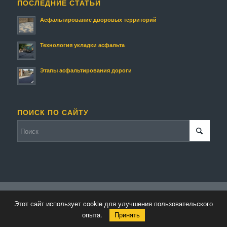
ПОСЛЕДНИЕ СТАТЬИ
Асфальтирование дворовых территорий
Технология укладки асфальта
Этапы асфальтирования дороги
ПОИСК ПО САЙТУ
© Копирайт - Асфальтирование.
Персональные данные
-
Enfold
Этот сайт использует cookie для улучшения пользовательского
WordPress Theme by Kriesi
опыта.
Принять