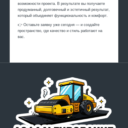
возможности проекта. В результате вы получаете
продуманный, долговечный и эстетичный результат,
который объединяет функциональность и комфорт.
👉 Оставьте заявку уже сегодня — и создайте
пространство, где качество и стиль работают на
вас.