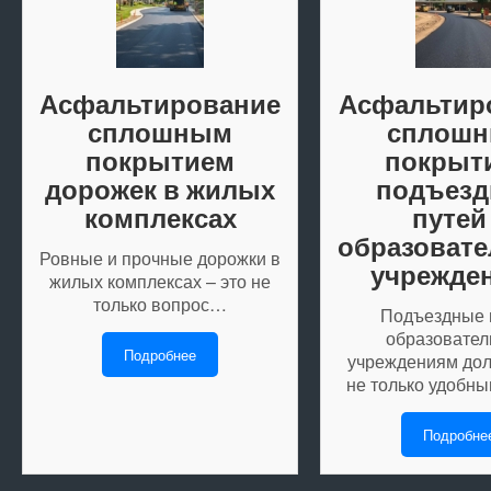
Асфальтирование
Асфальтир
сплошным
сплош
покрытием
покрыт
дорожек в жилых
подъез
комплексах
путей
образоват
Ровные и прочные дорожки в
учрежде
жилых комплексах – это не
только вопрос…
Подъездные п
образовате
Подробнее
учреждениям до
не только удобны
Подробне