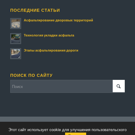
ПОСЛЕДНИЕ СТАТЬИ
Асфальтирование дворовых территорий
Технология укладки асфальта
Этапы асфальтирования дороги
ПОИСК ПО САЙТУ
© Копирайт - Асфальтирование.
Персональные данные
-
Enfold
Этот сайт использует cookie для улучшения пользовательского
WordPress Theme by Kriesi