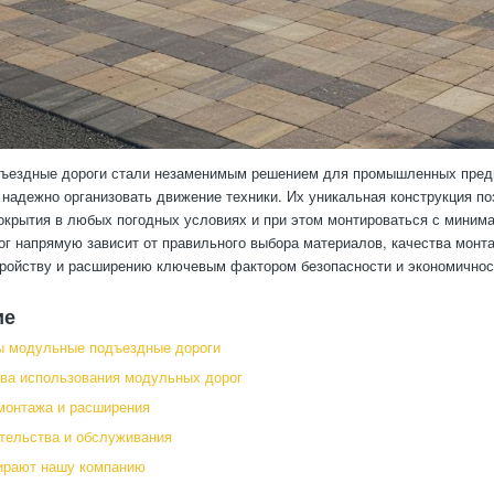
ездные дороги стали незаменимым решением для промышленных предпр
 надежно организовать движение техники. Их уникальная конструкция п
окрытия в любых погодных условиях и при этом монтироваться с мини
г напрямую зависит от правильного выбора материалов, качества монт
тройству и расширению ключевым фактором безопасности и экономичнос
ие
ы модульные подъездные дороги
ва использования модульных дорог
монтажа и расширения
тельства и обслуживания
ирают нашу компанию