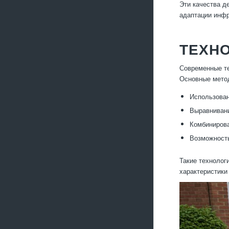
Эти качества д
адаптации инфр
ТЕХН
Современные те
Основные мето
Использован
Выравнивани
Комбинирова
Возможность
Такие технолог
характеристики