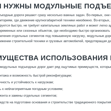
М НУЖНЫ МОДУЛЬНЫЕ ПОДЪ
ездные дороги решают сразу несколько важных задач. Во-первых, они
иториям, где движение крупногабаритной техники неизбежно. Во-вторых,
руется быстро, не требует капитальных земляных работ и может легко 
временных или сезонных объектов, где необходимо быстро организовать
иления отдельных сегментов под повышенную нагрузку, модульные доро
ижении строительной техники и грузовых автомобилей, предотвращая д
МУЩЕСТВА ИСПОЛЬЗОВАНИЯ
 модульных подъездных дорог дает ряд ощутимых преимуществ, которы
нтажа и возможность быстрой реконфигурации;
чность и устойчивость к нагрузкам;
ь к неблагоприятным погодным условиям;
монта и замены отдельных сегментов;
едств на подготовке основания и строительстве традиционного покрытия