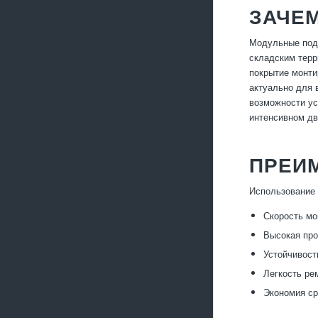
ЗАЧЕ
Модульные подъ
складским терр
покрытие монти
актуально для 
возможности ус
интенсивном дв
ПРЕИ
Использование
Скорость мо
Высокая про
Устойчивост
Легкость ре
Экономия ср