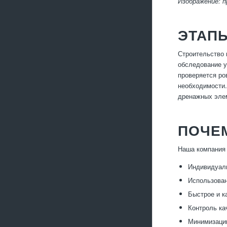
Изображение: 
ЭТАП
Строительство 
обследование у
проверяется ро
необходимости.
дренажных элем
ПОЧЕ
Наша компания 
Индивидуаль
Использован
Быстрое и к
Контроль ка
Минимизацию