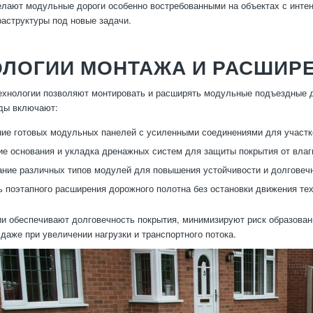
елают модульные дороги особенно востребованными на объектах с инте
аструктуры под новые задачи.
ОЛОГИИ МОНТАЖА И РАСШИР
хнологии позволяют монтировать и расширять модульные подъездные д
ды включают:
ие готовых модульных панелей с усиленными соединениями для участко
е основания и укладка дренажных систем для защиты покрытия от влаг
ние различных типов модулей для повышения устойчивости и долговечн
 поэтапного расширения дорожного полотна без остановки движения тех
ии обеспечивают долговечность покрытия, минимизируют риск образова
 даже при увеличении нагрузки и транспортного потока.