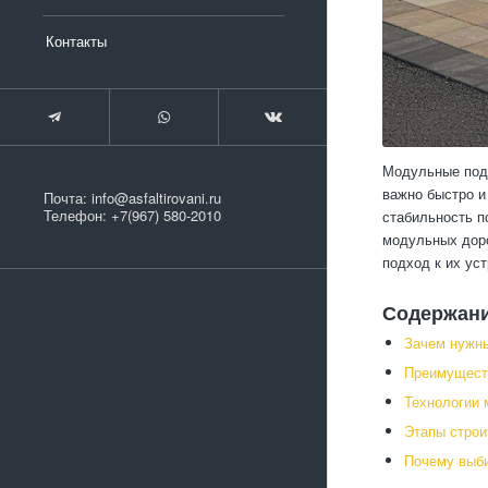
Контакты
Модульные подъ
важно быстро и
Почта:
info@asfaltirovani.ru
Телефон:
+7(967) 580-2010
стабильность п
модульных доро
подход к их ус
Содержан
Зачем нужн
Преимущест
Технологии 
Этапы строи
Почему выб