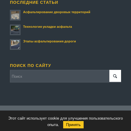
ПОСЛЕДНИЕ СТАТЬИ
Асфальтирование дворовых территорий
Технология укладки асфальта
Этапы асфальтирования дороги
ПОИСК ПО САЙТУ
© Копирайт - Асфальтирование.
Персональные данные
-
Enfold
Этот сайт использует cookie для улучшения пользовательского
WordPress Theme by Kriesi
опыта.
Принять