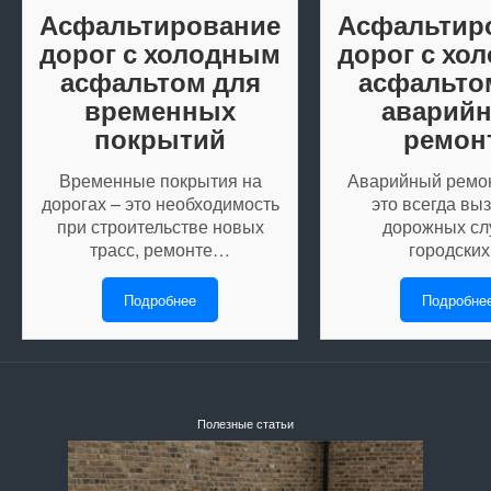
Асфальтирование
Асфальтир
дорог с холодным
дорог с хо
асфальтом для
асфальто
временных
аварийн
покрытий
ремон
Временные покрытия на
Аварийный ремон
дорогах – это необходимость
это всегда вы
при строительстве новых
дорожных сл
трасс, ремонте…
городски
Подробнее
Подробне
Полезные статьи