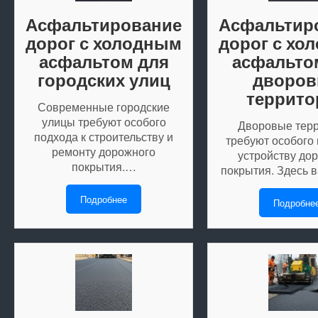
Асфальтирование
Асфальтир
дорог с холодным
дорог с хо
асфальтом для
асфальто
городских улиц
дворо
террито
Современные городские
улицы требуют особого
Дворовые тер
подхода к строительству и
требуют особого 
ремонту дорожного
устройству до
покрытия.…
покрытия. Здесь
Подробнее
Подробне