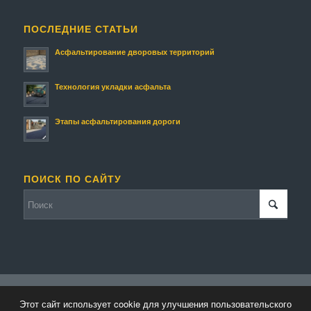
ПОСЛЕДНИЕ СТАТЬИ
Асфальтирование дворовых территорий
Технология укладки асфальта
Этапы асфальтирования дороги
ПОИСК ПО САЙТУ
© Копирайт - Асфальтирование.
Персональные данные
-
Enfold
Этот сайт использует cookie для улучшения пользовательского
WordPress Theme by Kriesi