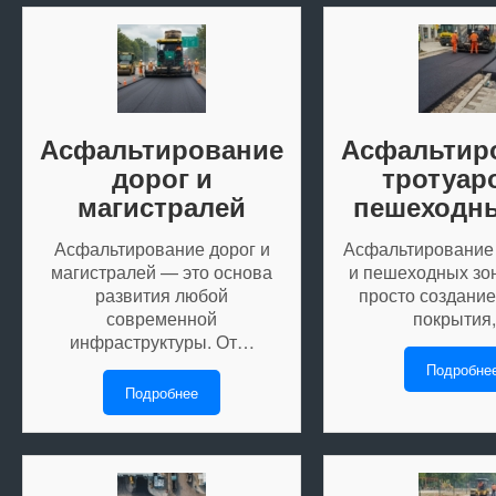
Асфальтирование
Асфальтир
дорог и
тротуар
магистралей
пешеходны
Асфальтирование дорог и
Асфальтирование
магистралей — это основа
и пешеходных зон
развития любой
просто создание
современной
покрытия
инфраструктуры. От…
Подробне
Подробнее