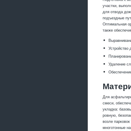
участки, выпол
для отвода дож
подъездные пут
Оптимальная ор
также обеспечи
Выравнивани
Устройство 
Планировани
Удаление сл
Обеспечение
Матери
Для асфальтиро
смеси, обеспеч
укладка: базов
ровную, безопа
возле парковок
многотонные на