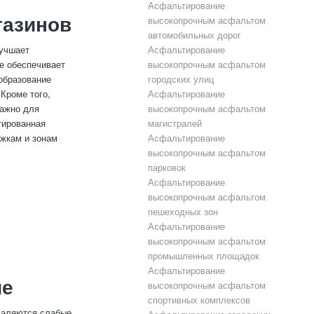
Асфальтирование
газинов
высокопрочным асфальтом
автомобильных дорог
лучшает
Асфальтирование
е обеспечивает
высокопрочным асфальтом
образование
городских улиц
Кроме того,
Асфальтирование
важно для
высокопрочным асфальтом
тированная
магистралей
ожкам и зонам
Асфальтирование
высокопрочным асфальтом
парковок
Асфальтирование
высокопрочным асфальтом
пешеходных зон
Асфальтирование
высокопрочным асфальтом
промышленных площадок
Асфальтирование
ие
высокопрочным асфальтом
спортивных комплексов
Удаляются слабые