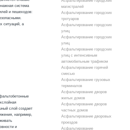
Асфальтирование городских
енажная система
магистралей
илей и пешеходов:
Асфальтирование городских
езопасными.
тротуаров
х ситуаций, а
Асфальтирование городских
улиц
Асфальтирование городских
улиц
Асфальтирование городских
улиц с интенсивным
автомобильным трафиком
Асфальтирование горячей
смесью
Асфальтирование грузовых
терминалов
Асфальтирование дворов
сфальтобетонные
жилых домов
ухслойная
Асфальтирование дворов
шный слой создает
частных домов
ижения, например,
Асфальтирование дворовых
рживать
проездов
овности и
Асфальтирование