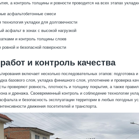
ытия, а контроль толщины и ровности проводится на всех этапах укладки
ные асфальтобетонные смеси
 технология укладки для долговечности
й асфальт в зонах с высокой нагрузкой
катками и контроль толщины слоев
 ровной и безопасной поверхности
работ и контроль качества
тирования включает несколько последовательных этапов: подготовка и
адка базового слоя, укладка финишного слоя, уплотнение и проверка ка
сты проверяют ровность, плотность и толщину покрытия, а также прави
лона и дренажа. Своевременный контроль и соблюдение технологии укл
асфальта и безопасность эксплуатации территории в любых погодных ус
интенсивности движения посетителей и транспорта.