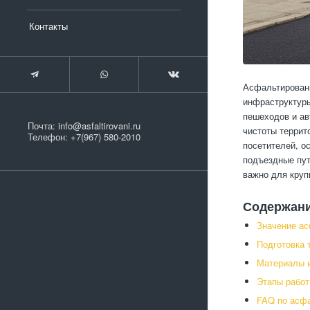
Контакты
Асфальтировани
инфраструктуры
пешеходов и ав
Почта:
info@asfaltirovani.ru
чистоты террит
Телефон:
+7(967) 580-2010
посетителей, о
подъездные пут
важно для круп
Содержан
Значение ас
Подготовка 
Материалы и
Этапы работ
FAQ по асфа