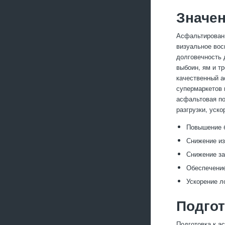
Значен
Асфальтировани
визуальное вос
долговечность 
выбоин, ям и т
качественный а
супермаркетов 
асфальтовая по
разгрузки, уск
Повышение б
Снижение из
Снижение за
Обеспечение
Ускорение л
Подгот
Подготовка к а