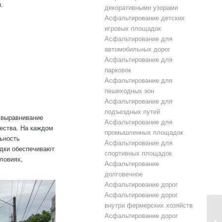
.
декоративными узорами
Асфальтирование детских
игровых площадок
Асфальтирование для
автомобильных дорог
Асфальтирование для
парковок
Асфальтирование для
пешеходных зон
Асфальтирование для
подъездных путей
 выравнивание
Асфальтирование для
чества. На каждом
промышленных площадок
льность
Асфальтирование для
адки обеспечивают
спортивных площадок
ловиях,
Асфальтирование
долговечное
Асфальтирование дорог
Асфальтирование дорог
внутри фермерских хозяйств
Асфальтирование дорог