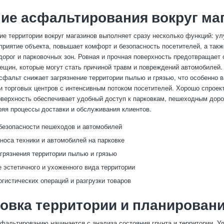
ие асфальтирования вокруг ма
е территории вокруг магазинов выполняет сразу несколько функций: у
приятие объекта, повышает комфорт и безопасность посетителей, а такж
дорог и парковочных зон. Ровная и прочная поверхность предотвращает 
рещин, которые могут стать причиной травм и повреждений автомобилей. 
сфальт снижает загрязнение территории пылью и грязью, что особенно 
и торговых центров с интенсивным потоком посетителей. Хорошо спроек
верхность обеспечивает удобный доступ к парковкам, пешеходным дор
оряя процессы доставки и обслуживания клиентов.
езопасности пешеходов и автомобилей
носа техники и автомобилей на парковке
грязнения территории пылью и грязью
 эстетичного и ухоженного вида территории
огистических операций и разгрузки товаров
овка территории и планирован
сфальтированию начинается с анализа состояния грунта и территории. 