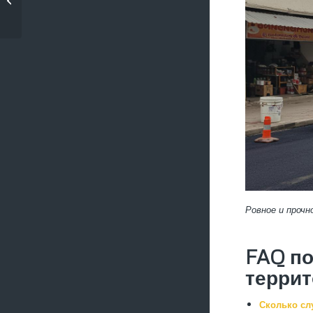
уличных тротуаров
Ровное и проч
FAQ п
терри
Сколько сл