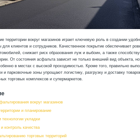
е территории вокруг магазинов играет ключевую роль в создании удобн
 для клиентов и сотрудников. Качественное покрытие обеспечивает ро
томобилей, снижает риск образования луж и выбоин, а также способств
ории. От состояния асфальта зависит не только внешний вид объекта, но
собенно в местах с высокой проходимостью. Кроме того, правильно вып
и и парковочные зоны упрощают логистику, разгрузку и доставку товаро
ных торговых комплексов и супермаркетов.
ие
фальтирования вокруг магазинов
территории и планирование
 технологии укладки
 и контроль качества
льтированию торговых территорий