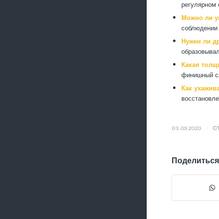
регулярном 
Можно ли у
соблюдении 
Нужен ли д
образовывал
Какая толщ
финишный сл
Как ухажив
восстановле
/
03.09.2020
О
Поделиться