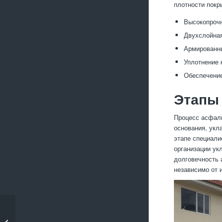
плотности покр
Высокопроч
Двухслойная
Армированны
Уплотнение 
Обеспечение
Этапы 
Процесс асфаль
основания, укл
этапе специали
организации ук
долговечность 
независимо от 
Асфальтирование