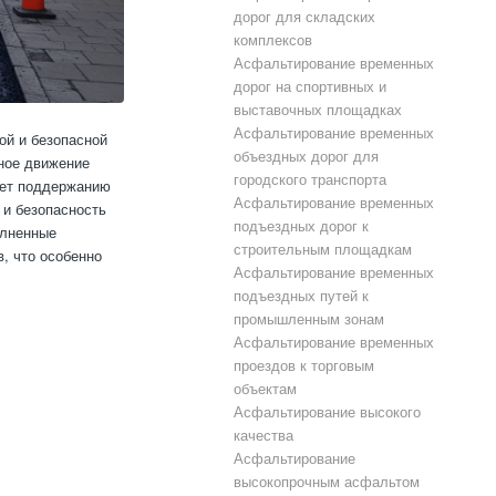
дорог для складских
комплексов
Асфальтирование временных
дорог на спортивных и
выставочных площадках
Асфальтирование временных
ой и безопасной
объездных дорог для
вное движение
городского транспорта
ует поддержанию
Асфальтирование временных
 и безопасность
подъездных дорог к
олненные
строительным площадкам
в, что особенно
Асфальтирование временных
подъездных путей к
промышленным зонам
Асфальтирование временных
проездов к торговым
объектам
Асфальтирование высокого
качества
Асфальтирование
высокопрочным асфальтом