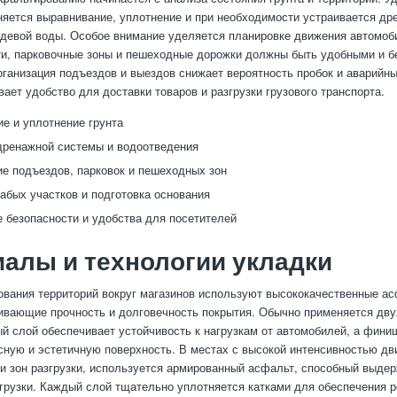
няется выравнивание, уплотнение и при необходимости устраивается др
девой воды. Особое внимание уделяется планировке движения автомоб
и, парковочные зоны и пешеходные дорожки должны быть удобными и б
ганизация подъездов и выездов снижает вероятность пробок и аварийны
вает удобство для доставки товаров и разгрузки грузового транспорта.
е и уплотнение грунта
дренажной системы и водоотведения
е подъездов, парковок и пешеходных зон
абых участков и подготовка основания
 безопасности и удобства для посетителей
алы и технологии укладки
вания территорий вокруг магазинов используют высококачественные а
ивающие прочность и долговечность покрытия. Обычно применяется дв
ый слой обеспечивает устойчивость к нагрузкам от автомобилей, а фини
сную и эстетичную поверхность. В местах с высокой интенсивностью дв
 и зон разгрузки, используется армированный асфальт, способный выде
грузки. Каждый слой тщательно уплотняется катками для обеспечения р