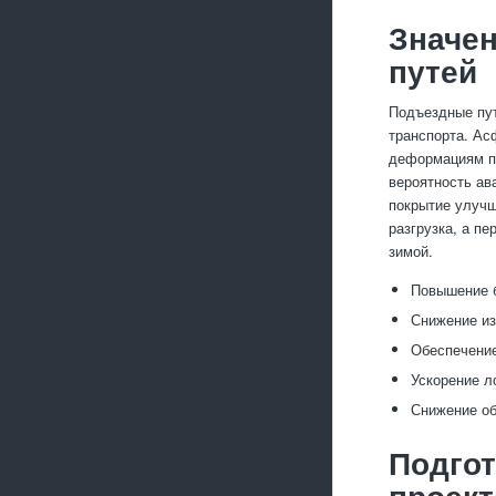
Значе
путей
Подъездные пут
транспорта. Ас
деформациям по
вероятность ав
покрытие улучш
разгрузка, а п
зимой.
Повышение б
Снижение из
Обеспечение
Ускорение л
Снижение об
Подгот
проек