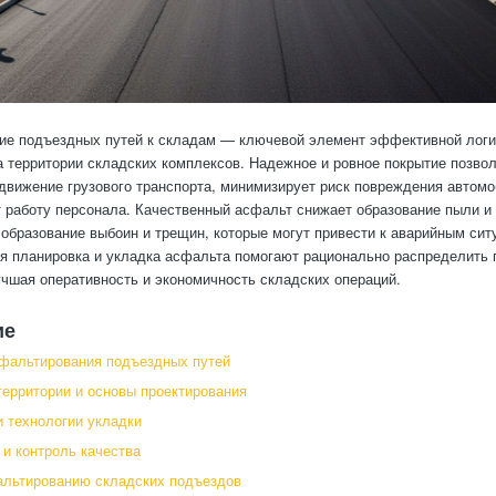
ие подъездных путей к складам — ключевой элемент эффективной логи
а территории складских комплексов. Надежное и ровное покрытие позво
движение грузового транспорта, минимизирует риск повреждения автомоб
 работу персонала. Качественный асфальт снижает образование пыли и 
образование выбоин и трещин, которые могут привести к аварийным сит
ая планировка и укладка асфальта помогают рационально распределить 
учшая оперативность и экономичность складских операций.
ие
фальтирования подъездных путей
территории и основы проектирования
 технологии укладки
 и контроль качества
альтированию складских подъездов