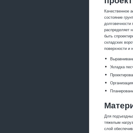
Качественное а
состояние грун
долговечности 
распределяет н
быть спроектир
складских воро
поверхности и 
Выравнивани
Укладка пес
Проектирова
Организация
Планировани
Матери
Для подъездных
тяжелым нагруз
слой обеспечив