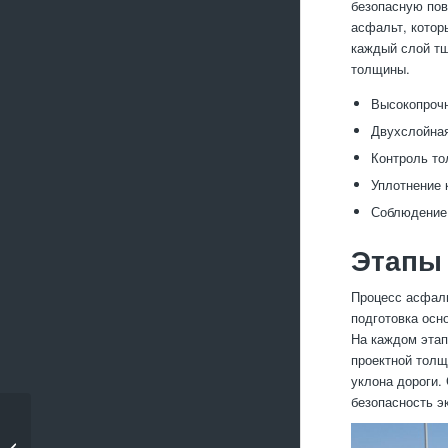
безопасную пов
асфальт, котор
каждый слой тщ
толщины.
Высокопроч
Двухслойная
Контроль то
Уплотнение 
Соблюдение 
Этапы 
Процесс асфаль
подготовка осн
На каждом этап
проектной толщ
уклона дороги.
безопасность э
Асфальтирование
территории вокруг