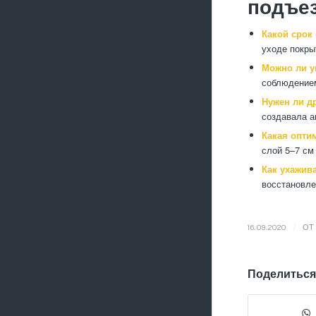
подъе
Какой срок
уходе покры
Можно ли у
соблюдением
Нужен ли д
создавала а
Какая опти
слой 5–7 см
Как ухажив
восстановле
/
16.09.2020
ОТ
Поделиться