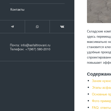
Контакты
Складские комп
здесь перемеща
максимально на
Почта:
info@asfaltirovani.ru
становится клю
Телефон:
+7(967) 580-2010
удобные проезд
спроектированн
повышает эффек
Содержан
Зачем нужн
Этапы асфал
Основные п
Фото пример
FAQ: ответы