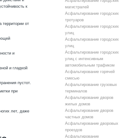
Асфальтирование городских
устойчивость к
магистралей
Асфальтирование городских
тротуаров
а территории от
Асфальтирование городских
улиц
ающей
Асфальтирование городских
улиц
Асфальтирование городских
ности и
улиц с интенсивным
автомобильным трафиком
вной и гладкой
Асфальтирование горячей
смесью
транения пустот.
Асфальтирование грузовых
метки при
терминалов
Асфальтирование дворов
жилых домов
Асфальтирование дворов
ногих лет, даже
частных домов
Асфальтирование дворовых
проездов
го
Асфальтирование