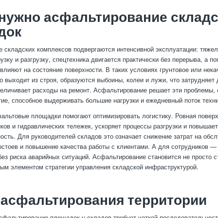
нужно асфальтирование складс
док
 складских комплексов подвергаются интенсивной эксплуатации: тяже
узку и разгрузку, спецтехника двигается практически без перерыва, а п
влияют на состояние поверхности. В таких условиях грунтовое или нека
о выходит из строя, образуются выбоины, колеи и лужи, что затрудняет
величивает расходы на ремонт. Асфальтирование решает эти проблемы, 
тие, способное выдерживать большие нагрузки и ежедневный поток техни
фальтовые площадки помогают оптимизировать логистику. Ровная поверх
иков и гидравлических тележек, ускоряет процессы разгрузки и повышае
ость. Для руководителей складов это означает снижение затрат на обс
стоев и повышение качества работы с клиентами. А для сотрудников —
без риска аварийных ситуаций. Асфальтирование становится не просто 
ным элементом стратегии управления складской инфраструктурой.
 асфальтирования территории
сфальтирование площадок у складов требует четкой последовательност