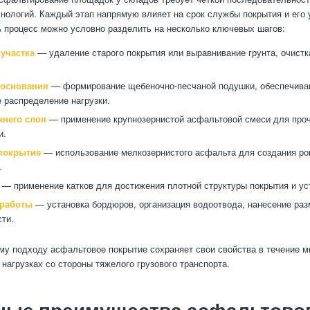
нологий. Каждый этап напрямую влияет на срок службы покрытия и его 
ь процесс можно условно разделить на несколько ключевых шагов:
 участка
— удаление старого покрытия или выравнивание грунта, очистк
 основания
— формирование щебеночно-песчаной подушки, обеспечив
 распределение нагрузки.
жнего слоя
— применение крупнозернистой асфальтовой смеси для проч
и.
покрытие
— использование мелкозернистого асфальта для создания ро
.
— применение катков для достижения плотной структуры покрытия и ус
работы
— установка бордюров, организация водоотвода, нанесение раз
ти.
му подходу асфальтовое покрытие сохраняет свои свойства в течение м
 нагрузках со стороны тяжелого грузового транспорта.
ные преимущества асфальтово