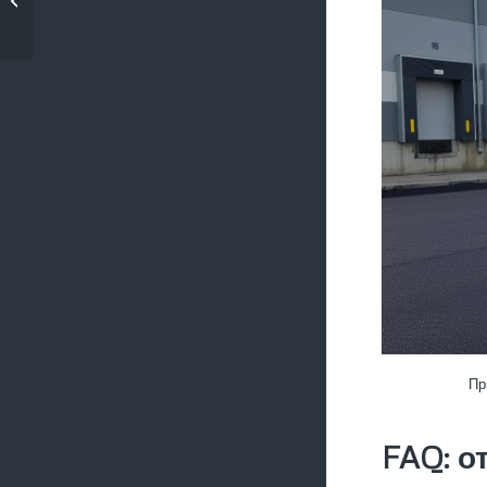
прое�...
Пр
FAQ: о