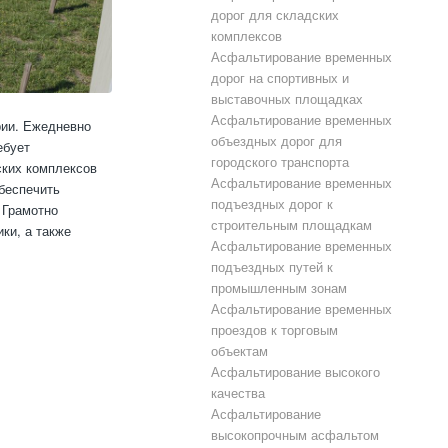
дорог для складских
комплексов
Асфальтирование временных
дорог на спортивных и
выставочных площадках
Асфальтирование временных
рии. Ежедневно
объездных дорог для
ебует
городского транспорта
ских комплексов
Асфальтирование временных
беспечить
подъездных дорог к
 Грамотно
строительным площадкам
ки, а также
Асфальтирование временных
подъездных путей к
промышленным зонам
Асфальтирование временных
проездов к торговым
объектам
Асфальтирование высокого
качества
Асфальтирование
высокопрочным асфальтом