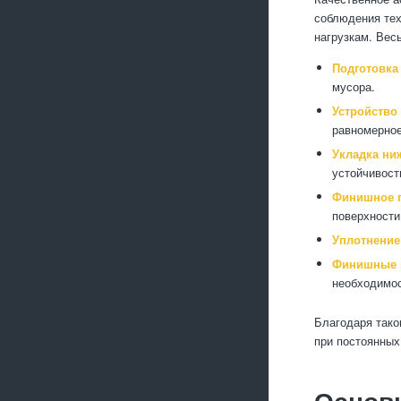
соблюдения тех
нагрузкам. Вес
Подготовка
мусора.
Устройство
равномерное
Укладка ни
устойчивост
Финишное 
поверхности
Уплотнение
Финишные 
необходимос
Благодаря тако
при постоянных
Основ