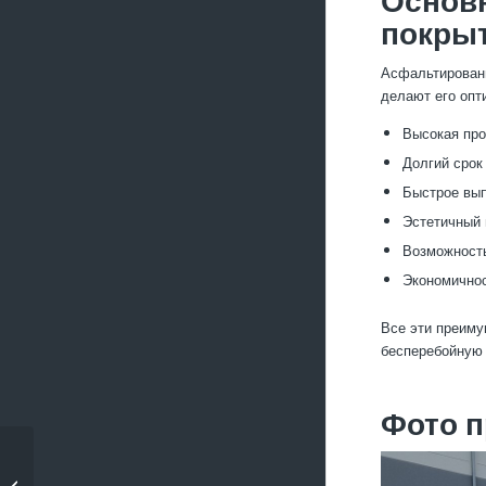
покры
Асфальтирован
делают его опт
Высокая про
Долгий срок
Быстрое вып
Эстетичный 
Возможность
Экономичнос
Все эти преиму
бесперебойную 
Фото п
Асфальтирование
придомовых зон под