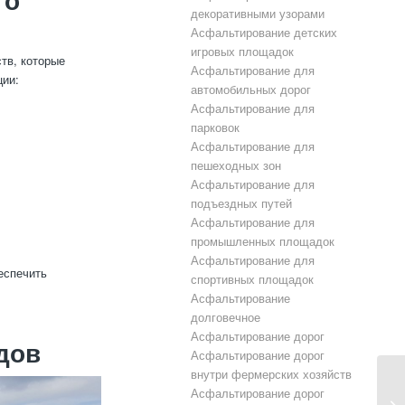
декоративными узорами
Асфальтирование детских
игровых площадок
тв, которые
Асфальтирование для
ции:
автомобильных дорог
Асфальтирование для
парковок
Асфальтирование для
пешеходных зон
Асфальтирование для
подъездных путей
Асфальтирование для
промышленных площадок
Асфальтирование для
еспечить
спортивных площадок
Асфальтирование
долговечное
Асфальтирование дорог
дов
Асфальтирование дорог
внутри фермерских хозяйств
Асфальтирование дорог