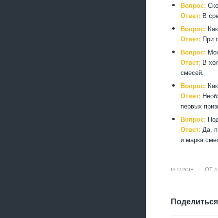
Вопрос:
Ско
Ответ:
В сре
Вопрос:
Как
Ответ:
При п
Вопрос:
Мож
Ответ:
В хол
смесей.
Вопрос:
Как
Ответ:
Необх
первых приз
Вопрос:
Под
Ответ:
Да, п
и марка сме
/
13.12.2018
ОТ
A
Поделиться