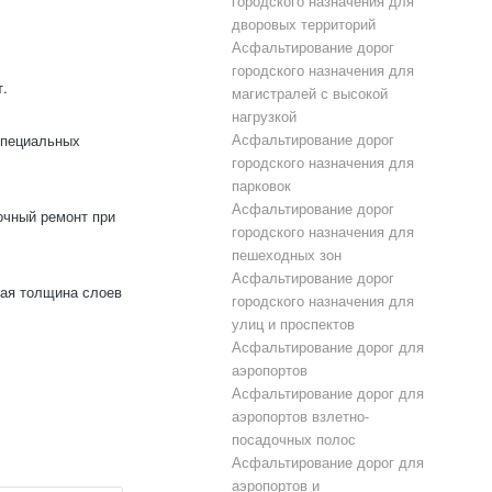
городского назначения для
дворовых территорий
Асфальтирование дорог
городского назначения для
т.
магистралей с высокой
нагрузкой
Асфальтирование дорог
специальных
городского назначения для
парковок
Асфальтирование дорог
очный ремонт при
городского назначения для
пешеходных зон
Асфальтирование дорог
щая толщина слоев
городского назначения для
улиц и проспектов
Асфальтирование дорог для
аэропортов
Асфальтирование дорог для
аэропортов взлетно-
посадочных полос
Асфальтирование дорог для
аэропортов и