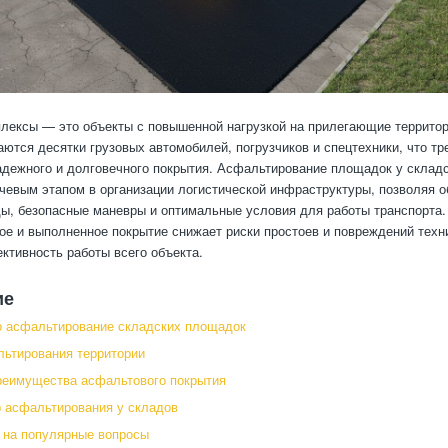
лексы — это объекты с повышенной нагрузкой на прилегающие террито
ются десятки грузовых автомобилей, погрузчиков и спецтехники, что тр
дежного и долговечного покрытия. Асфальтирование площадок у склад
чевым этапом в организации логистической инфраструктуры, позволяя о
ы, безопасные маневры и оптимальные условия для работы транспорта.
ое и выполненное покрытие снижает риски простоев и повреждений техни
тивность работы всего объекта.
ие
о асфальтирование складских площадок
ьтирования территории
реимущества асфальтового покрытия
 асфальтирования у складов
 на популярные вопросы