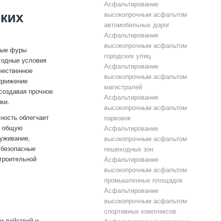
Асфальтирование
ких
высокопрочным асфальтом
автомобильных дорог
Асфальтирование
высокопрочным асфальтом
лые фуры
городских улиц
огодные условия
Асфальтирование
чественное
высокопрочным асфальтом
 движение
магистралей
создавая прочное
Асфальтирование
ки.
высокопрочным асфальтом
ность облегчает
парковок
т общую
Асфальтирование
луживание,
высокопрочным асфальтом
 безопасные
пешеходных зон
строительной
Асфальтирование
высокопрочным асфальтом
промышленных площадок
Асфальтирование
высокопрочным асфальтом
спортивных комплексов
и действий и