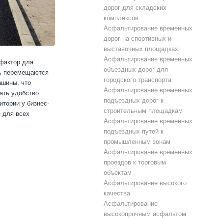
дорог для складских
комплексов
Асфальтирование временных
дорог на спортивных и
выставочных площадках
Асфальтирование временных
фактор для
объездных дорог для
сь перемещаются
городского транспорта
ашины, что
Асфальтирование временных
ать удобство
подъездных дорог к
итории у бизнес-
строительным площадкам
е для всех
Асфальтирование временных
подъездных путей к
промышленным зонам
Асфальтирование временных
проездов к торговым
объектам
Асфальтирование высокого
качества
Асфальтирование
высокопрочным асфальтом