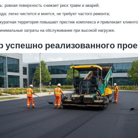
ь: ровная поверхность снижает риск травм и аварий;
да: легко чистится и моется, не требует частого ремонта;
ккуратная территория повышает престиж комплекса и привлекает клиенто
инимальные затраты на обслуживание при высокой нагрузке.
 успешно реализованного прое