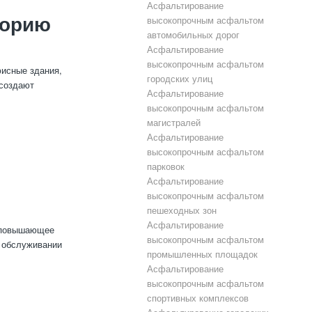
Асфальтирование
торию
высокопрочным асфальтом
автомобильных дорог
Асфальтирование
высокопрочным асфальтом
фисные здания,
городских улиц
 создают
Асфальтирование
высокопрочным асфальтом
магистралей
Асфальтирование
высокопрочным асфальтом
парковок
Асфальтирование
высокопрочным асфальтом
пешеходных зон
Асфальтирование
, повышающее
высокопрочным асфальтом
и обслуживании
промышленных площадок
Асфальтирование
высокопрочным асфальтом
спортивных комплексов