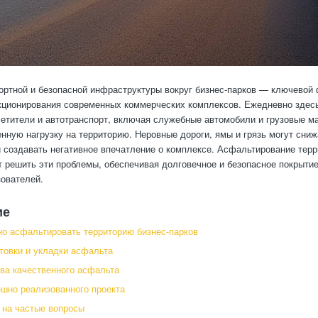
ртной и безопасной инфраструктуры вокруг бизнес-парков — ключевой 
кционирования современных коммерческих комплексов. Ежедневно зде
сетители и автотранспорт, включая служебные автомобили и грузовые м
нную нагрузку на территорию. Неровные дороги, ямы и грязь могут сниж
 создавать негативное впечатление о комплексе. Асфальтирование терр
т решить эти проблемы, обеспечивая долговечное и безопасное покрыти
зователей.
ие
о асфальтировать территорию бизнес-парков
товки и укладки асфальта
а качественного асфальта
шно реализованного проекта
 на частые вопросы