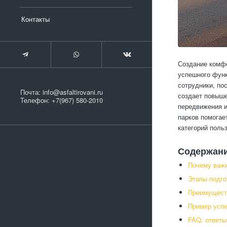
Контакты
Создание комфо
успешного фун
сотрудники, по
Почта:
info@asfaltirovani.ru
создает повыше
Телефон:
+7(967) 580-2010
передвижения и
парков помогае
категорий поль
Содержан
Почему важн
Этапы подго
Преимуществ
Пример успе
FAQ: ответы