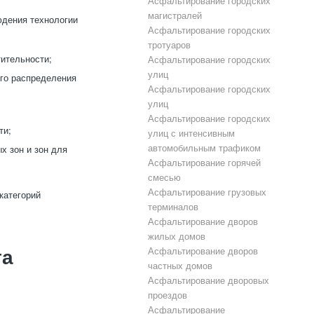
Асфальтирование городских
магистралей
юдения технологии
Асфальтирование городских
тротуаров
тительности;
Асфальтирование городских
улиц
го распределения
Асфальтирование городских
улиц
;
Асфальтирование городских
ти;
улиц с интенсивным
автомобильным трафиком
х зон и зон для
Асфальтирование горячей
смесью
Асфальтирование грузовых
категорий
терминалов
Асфальтирование дворов
жилых домов
Асфальтирование дворов
та
частных домов
Асфальтирование дворовых
проездов
Асфальтирование