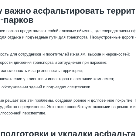
у важно асфальтировать терри
-парков
нес-парков представляют собой сложные объекты, где сосредоточены о
 для отдыха и подъездные пути для транспорта. Необустроенные дороги
ость для сотрудников и посетителей из-за ям, выбоин и неровностей;
орости движения транспорта и затруднения при парковке;
запыленность и загрязненность территории;
впечатление у клиентов и инвесторов о состоянии комплекса;
 обслуживании зданий и подъездах спецтехники.
е решает все эти проблемы, создавая ровное и долговечное покрытие
 удобство передвижения. Это также способствует экономии на ремонте 
олгосрочной перспективе.
подготовки и укладки асфальта