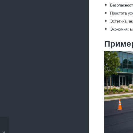
Безопасност
Простота ухо
Эстетика: а
Экономия: м
Пример
Асфальтирование
дворовых проездов с