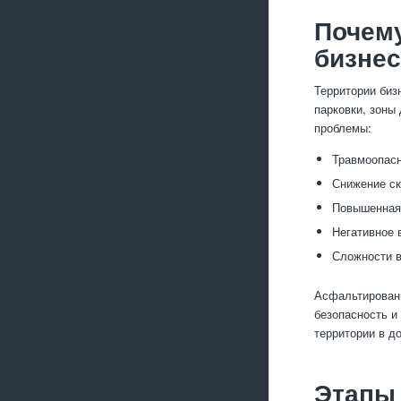
Почем
бизнес
Территории биз
парковки, зоны
проблемы:
Травмоопасн
Снижение ск
Повышенная 
Негативное 
Сложности в
Асфальтировани
безопасность и
территории в д
Этапы 