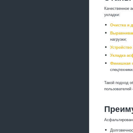
Качественное а
укладки:
Очистка и 
Выравниван
нагрузки;
Устройство
Укладка ас
Финишная о
спецтехники
Такой подход о
пользователей 
Преиму
Асфальтированн
Долговечнос