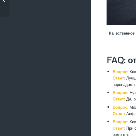
осв�...
Качественное 
FAQ: о
Вопрос:
Как
Ответ:
Лучше
перепадам т
Вопрос:
Нуж
Ответ:
Да, р
Вопрос:
Мож
Ответ:
Асфал
Вопрос:
Как
Ответ:
При с
ремонта.