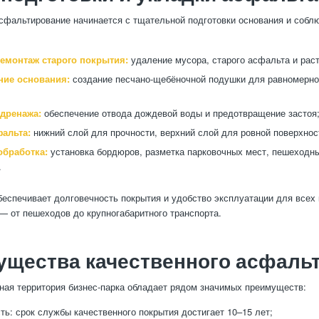
сфальтирование начинается с тщательной подготовки основания и собл
демонтаж старого покрытия:
удаление мусора, старого асфальта и рас
ие основания:
создание песчано-щебёночной подушки для равномерно
 дренажа:
обеспечение отвода дождевой воды и предотвращение застоя
фальта:
нижний слой для прочности, верхний слой для ровной поверхнос
бработка:
установка бордюров, разметка парковочных мест, пешеходны
.
беспечивает долговечность покрытия и удобство эксплуатации для всех 
— от пешеходов до крупногабаритного транспорта.
щества качественного асфаль
ая территория бизнес-парка обладает рядом значимых преимуществ:
ть: срок службы качественного покрытия достигает 10–15 лет;