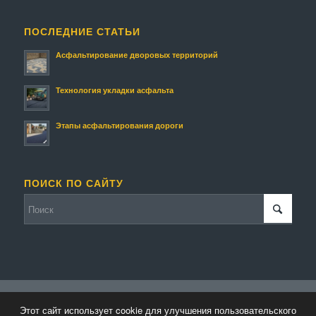
ПОСЛЕДНИЕ СТАТЬИ
Асфальтирование дворовых территорий
Технология укладки асфальта
Этапы асфальтирования дороги
ПОИСК ПО САЙТУ
© Копирайт - Асфальтирование.
Персональные данные
-
Enfold
Этот сайт использует cookie для улучшения пользовательского
WordPress Theme by Kriesi